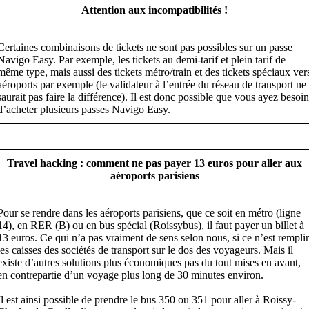
Attention aux incompatibilités !
Certaines combinaisons de tickets ne sont pas possibles sur un passe
Navigo Easy. Par exemple, les tickets au demi-tarif et plein tarif de
même type, mais aussi des tickets métro/train et des tickets spéciaux ver
aéroports par exemple (le validateur à l’entrée du réseau de transport ne
saurait pas faire la différence). Il est donc possible que vous ayez besoin
d’acheter plusieurs passes Navigo Easy.
Travel hacking : comment ne pas payer 13 euros pour aller aux
aéroports parisiens
Pour se rendre dans les aéroports parisiens, que ce soit en métro (ligne
14), en RER (B) ou en bus spécial (Roissybus), il faut payer un billet à
13 euros. Ce qui n’a pas vraiment de sens selon nous, si ce n’est remplir
les caisses des sociétés de transport sur le dos des voyageurs. Mais il
existe d’autres solutions plus économiques pas du tout mises en avant,
en contrepartie d’un voyage plus long de 30 minutes environ.
Il est ainsi possible de prendre le bus 350 ou 351 pour aller à Roissy-