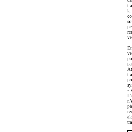
da
tr
la
co
so
pe
re
ve
En
ve
po
pa
At
tr
po
sy
« 
L’
n’
pl
ré
al
tr