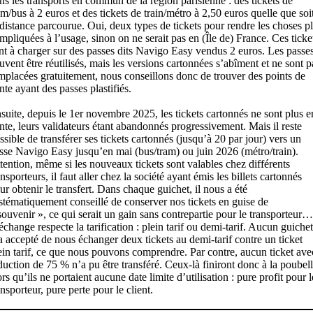
ns les transports en commun de la région parisienne : des tickets de
am/bus à 2 euros et des tickets de train/métro à 2,50 euros quelle que soi
 distance parcourue. Oui, deux types de tickets pour rendre les choses p
mpliquées à l’usage, sinon on ne serait pas en (Île de) France. Ces ticke
nt à charger sur des passes dits Navigo Easy vendus 2 euros. Les passe
uvent être réutilisés, mais les versions cartonnées s’abîment et ne sont p
mplacées gratuitement, nous conseillons donc de trouver des points de
nte ayant des passes plastifiés.
suite, depuis le 1er novembre 2025, les tickets cartonnés ne sont plus e
nte, leurs validateurs étant abandonnés progressivement. Mais il reste
ssible de transférer ses tickets cartonnés (jusqu’à 20 par jour) vers un
sse Navigo Easy jusqu’en mai (bus/tram) ou juin 2026 (métro/train).
tention, même si les nouveaux tickets sont valables chez différents
ansporteurs, il faut aller chez la société ayant émis les billets cartonnés
ur obtenir le transfert. Dans chaque guichet, il nous a été
stématiquement conseillé de conserver nos tickets en guise de
souvenir », ce qui serait un gain sans contrepartie pour le transporteur…
échange respecte la tarification : plein tarif ou demi-tarif. Aucun guichet
a accepté de nous échanger deux tickets au demi-tarif contre un ticket
ein tarif, ce que nous pouvons comprendre. Par contre, aucun ticket ave
duction de 75 % n’a pu être transféré. Ceux-là finiront donc à la poubel
ors qu’ils ne portaient aucune date limite d’utilisation : pure profit pour l
ansporteur, pure perte pour le client.