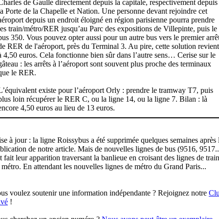
Charles de Gaulle directement depuis la capitale, respectivement depuis
la Porte de la Chapelle et Nation. Une personne devant rejoindre cet
aéroport depuis un endroit éloigné en région parisienne pourra prendre
les train/métro/RER jusqu’au Parc des expositions de Villepinte, puis le
bus 350. Vous pouvez opter aussi pour un autre bus vers le premier arrê
de RER de l'aéroport, près du Terminal 3. Au pire, cette solution revient
à 4,50 euros. Cela fonctionne bien sûr dans l’autre sens… Cerise sur le
gâteau : les arrêts à l’aéroport sont souvent plus proche des terminaux
que le RER.
L’équivalent existe pour l’aéroport Orly : prendre le tramway T7, puis
plus loin récupérer le RER C, ou la ligne 14, ou la ligne 7. Bilan : là
encore 4,50 euros au lieu de 13 euros.
se à jour : la ligne Roissybus a été supprimée quelques semaines après 
blication de notre article. Mais de nouvelles lignes de bus (9516, 9517..
t fait leur apparition traversant la banlieue en croisant des lignes de train
 métro. En attendant les nouvelles lignes de métro du Grand Paris...
us voulez soutenir une information indépendante ? Rejoignez notre
Cl
ivé
!