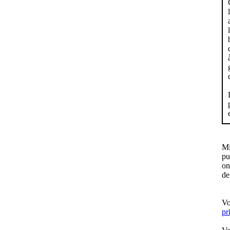
Mi
pu
on
de
Vo
pr