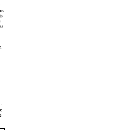
t
lus
ts
s
as
n
c
le
e