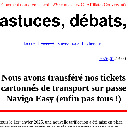
Comment nous avons perdu 230 euros chez CJ Affiliate (Conversant)
[accueil]
[menu]
[suivez-nous !]
[chercher]
2026
-
01
-13 09
Nous avons transféré nos tickets
cartonnés de transport sur passe
Navigo Easy (enfin pas tous !)
puis le 1er janvier 2025, une nouvelle tarification a été mise en place