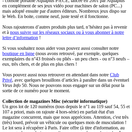
- console portable Aquaplus P/ECE, lancée en 2001 par Aquaplus
en complément de ses jeux vidéo pour machines de salon (PC...)
mais adopté ensuite par d'autres éditeurs. Nombreux jeux dispo sur
le Web. En boite, comme neuf, juste testé et il fonctionne.
Nous rajouterons d’autres produits plus tard, n’hésitez pas à revenir
et à
nous suivre sur les réseaux sociaux ou à vous abonner à notre
lettre d’information
!
Si vous souhaitez nous aider vous pouvez aussi consulter notre
boutique en ligne
(nous avons retrouvé, par exemple, quelques
exemplaires du n°43 froissés ou pliés - un peu chers - ou n°3 neufs –
eux, très chers, et de plus en plus chers !
Vous pouvez aussi nous retrouver en attendant dans notre
Club
Privé
, avec quelques brouillons d’articles à paraître dans un éventuel
Virus Info
50. Nous ne pouvons nous engager sur un délai pour la
sortie de ce numéro pour le moment.
Collection de magazines Misc (sécurité informatique)
Un gros lot de 120 numéros (tous depuis le n°1 au 119 sauf 54, 55 et
107 a priori, mais on rajoute 4 hors-série) en parfait état d'un
magazine concurrent, mais que nous apprécions. Attention, c'est très
(très) lourd, prévoir un véhicule ou quelques mois de musculation !
Le lot sera à récupérer à Paris. Faire offre (à titre d'information, au