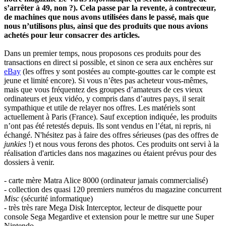
s’arrêter à 49, non ?). Cela passe par la revente, à contrecœur,
de machines que nous avons utilisées dans le passé, mais que
nous n’utilisons plus, ainsi que des produits que nous avions
achetés pour leur consacrer des articles.
Dans un premier temps, nous proposons ces produits pour des
transactions en direct si possible, et sinon ce sera aux enchères sur
eBay
(les offres y sont postées au compte-gouttes car le compte est
jeune et limité encore). Si vous n’êtes pas acheteur vous-mêmes,
mais que vous fréquentez des groupes d’amateurs de ces vieux
ordinateurs et jeux vidéo, y compris dans d’autres pays, il serait
sympathique et utile de relayer nos offres. Les matériels sont
actuellement à Paris (France). Sauf exception indiquée, les produits
n’ont pas été retestés depuis. Ils sont vendus en l’état, ni repris, ni
échangé. N'hésitez pas à faire des offres sérieuses (pas des offres de
junkies
!) et nous vous ferons des photos. Ces produits ont servi à la
réalisation d'articles dans nos magazines ou étaient prévus pour des
dossiers à venir.
- carte mère Matra Alice 8000 (ordinateur jamais commercialisé)
- collection des quasi 120 premiers numéros du magazine concurrent
Misc
(sécurité informatique)
- très très rare Mega Disk Interceptor, lecteur de disquette pour
console Sega Megardive et extension pour le mettre sur une Super
Nintendo