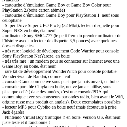
- cartouche d’émulation Game Boy et Game Boy Color pour
PlayStation 2,(boite carton abimée)
- cartouche d’émulation Game Boy pour PlayStation 1, neuf sous
cellophane
- Super Drive Super UFO Pro 8j (32 Mbit), lecteur disquette pour
Super NES en boite, état neuf
- ordinateur Sony SMC-777 (le petit frère du premier ordinateur de
l’histoire avec un lecteur de disquette 3,5 pouces) avec quelques
docs et disquettes
- très rare : logiciel de développement Code Warrior pour console
Sony PlayStation NetYaroze, en boite
- très très rare : un modem pour se connecter sur Internet avec une
Game Boy, en boite, état neuf
- rare kit de développement WonderWitch pour console portable
WonderSwan de Bandai, comme neuf
- console Game.com neuve sous plastique jamais ouvert, en boite
- console portable Cibyko en boite, neuve jamais utilisé, sous
plastique cellé ( date des années, c'est une console/PDA qui
communique avec ses consoeurs par ondes radio, bien avant le Wifi,
origine russe mais produit en anglais). Deux exemplaires possibles.
- lecteur MP3 pour Cybiko en boite neuf (mais écouteurs à prise
Jack égarés)
- Nintendo Virtual Boy (l'antique !) en boite, version US, état neuf,
juste testé et il fonctionne !