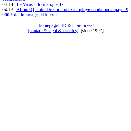
04-14 :
Le Virus Informatique 47
04-13 :
Affaire Quantic Dream : un ex-employé condamné à payer 9
000 € de dommages et intérêts
[homepage]
[RSS]
[archives]
[contact & legal & cookies]
[since 1997]