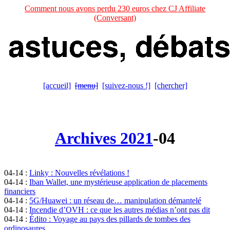
Comment nous avons perdu 230 euros chez CJ Affiliate
(Conversant)
[accueil]
[menu]
[suivez-nous !]
[chercher]
Archives 2021
-04
04-14 :
Linky : Nouvelles révélations !
04-14 :
Iban Wallet, une mystérieuse application de placements
financiers
04-14 :
5G/Huawei : un réseau de… manipulation démantelé
04-14 :
Incendie d’OVH : ce que les autres médias n’ont pas dit
04-14 :
Édito : Voyage au pays des pillards de tombes des
ordinosaures