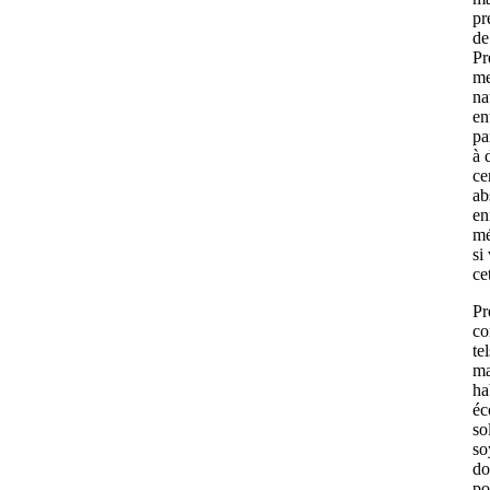
pr
de
Pr
me
na
en
pa
à 
ce
ab
en
mé
si
ce
Pr
co
te
ma
ha
éc
so
so
do
po