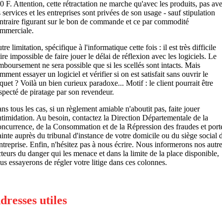
0 F. Attention, cette rétractation ne marche qu'avec les produits, pas av
s services et les entreprises sont privées de son usage - sauf stipulation
ntraire figurant sur le bon de commande et ce par commodité
mmerciale.
tre limitation, spécifique à l'informatique cette fois : il est très difficile
ire impossible de faire jouer le délai de réflexion avec les logiciels. Le
mboursement ne sera possible que si les scellés sont intacts. Mais
mment essayer un logiciel et vérifier si on est satisfait sans ouvrir le
quet ? Voilà un bien curieux paradoxe... Motif : le client pourrait être
specté de piratage par son revendeur.
ns tous les cas, si un règlement amiable n'aboutit pas, faite jouer
intimidation. Au besoin, contactez la Direction Départementale de la
ncurrence, de la Consommation et de la Répression des fraudes et port
ainte auprès du tribunal d'instance de votre domicile ou du siège social 
entreprise. Enfin, n'hésitez pas à nous écrire. Nous informerons nos autr
cteurs du danger qui les menace et dans la limite de la place disponible,
us essayerons de régler votre litige dans ces colonnes.
dresses utiles