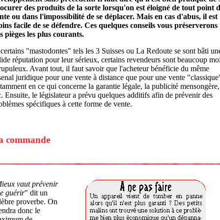
ocurer des produits de la sorte lorsqu'on est éloigné de tout point 
nte ou dans l'impossibilité de se déplacer. Mais en cas d'abus, il est
ins facile de se défendre. Ces quelques conseils vous préserverons
s pièges les plus courants.
 certains "mastodontes" tels les 3 Suisses ou La Redoute se sont bâti un
lide réputation pour leur sérieux, certains revendeurs sont beaucoup mo
rupuleux. Avant tout, il faut savoir que l'acheteur bénéficie du même
senal juridique pour une vente à distance que pour une vente "classique
tamment en ce qui concerne la garantie légale, la publicité mensongère,
c. Ensuite, le législateur a prévu quelques additifs afin de prévenir des
oblèmes spécifiques à cette forme de vente.
a commande
ieux vaut prévenir
e guérir
" dit un
lèbre proverbe. On
endra donc le
aximum de