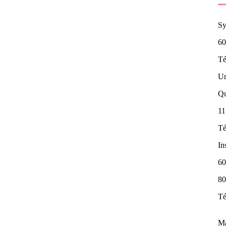
Sy
60
Té
Un
Qu
11
Té
In
60
80
Té
Ma