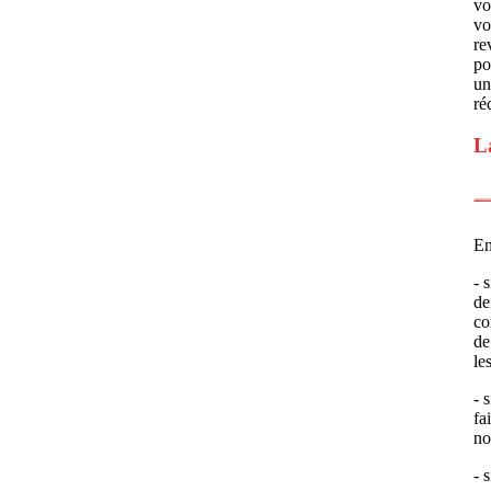
vo
vo
re
po
un
ré
L
En
- 
de
co
de
le
- 
fa
no
- 