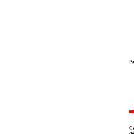
Pa
Ca
dé