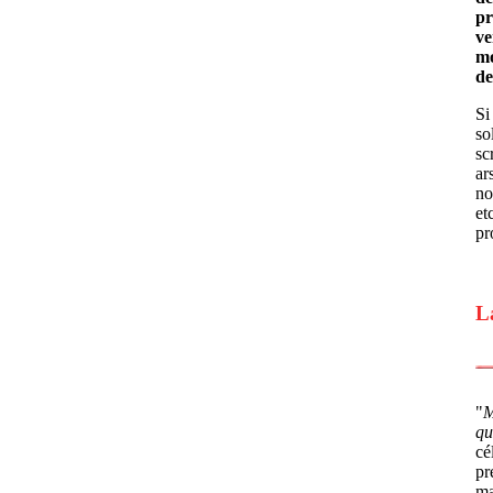
pr
ve
mo
de
Si
so
sc
ar
no
et
pr
L
"
M
qu
cé
pr
m