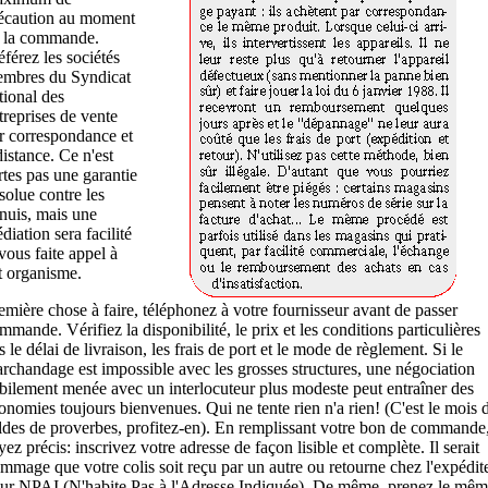
écaution au moment
 la commande.
éférez les sociétés
mbres du Syndicat
tional des
treprises de vente
r correspondance et
distance. Ce n'est
rtes pas une garantie
solue contre les
nuis, mais une
diation sera facilité
 vous faite appel à
t organisme.
emière chose à faire, téléphonez à votre fournisseur avant de passer
mmande. Vérifiez la disponibilité, le prix et les conditions particulières
ls le délai de livraison, les frais de port et le mode de règlement. Si le
rchandage est impossible avec les grosses structures, une négociation
bilement menée avec un interlocuteur plus modeste peut entraîner des
onomies toujours bienvenues. Qui ne tente rien n'a rien! (C'est le mois 
ldes de proverbes, profitez-en). En remplissant votre bon de commande
yez précis: inscrivez votre adresse de façon lisible et complète. Il serait
mmage que votre colis soit reçu par un autre ou retourne chez l'expédit
ur NPAI (N'habite Pas à l'Adresse Indiquée). De même, prenez le mê