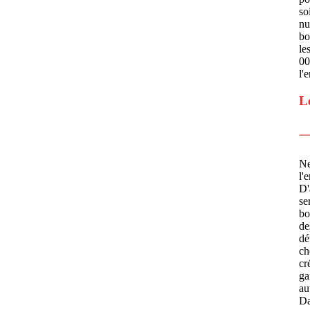
so
nu
bo
le
00
l'
L
Ne
l'
D'
se
bo
de
dé
ch
cr
ga
au
Da