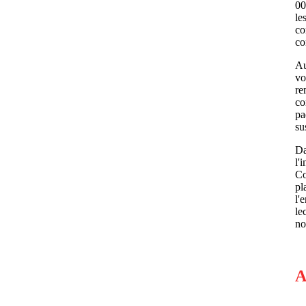
00
le
co
co
Au
vo
re
co
pa
su
Da
l'
Co
pl
l'
le
no
A