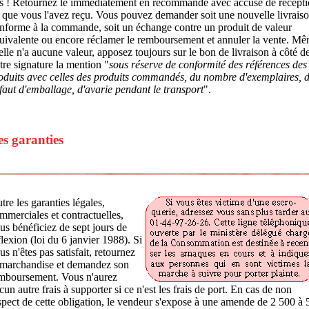
s ! Retournez le immédiatement en recommandé avec accusé de récept
l que vous l'avez reçu. Vous pouvez demander soit une nouvelle livrais
nforme à la commande, soit un échange contre un produit de valeur
uivalente ou encore réclamer le remboursement et annuler la vente. M
 elle n'a aucune valeur, apposez toujours sur le bon de livraison à côté d
tre signature la mention "
sous réserve de conformité des références des
oduits avec celles des produits commandés, du nombre d'exemplaires, 
faut d'emballage, d'avarie pendant le transport
".
es garanties
tre les garanties légales,
mmerciales et contractuelles,
us bénéficiez de sept jours de
flexion (loi du 6 janvier 1988). Si
us n'êtes pas satisfait, retournez
 marchandise et demandez son
mboursement. Vous n'aurez
cun autre frais à supporter si ce n'est les frais de port. En cas de non
spect de cette obligation, le vendeur s'expose à une amende de 2 500 à 