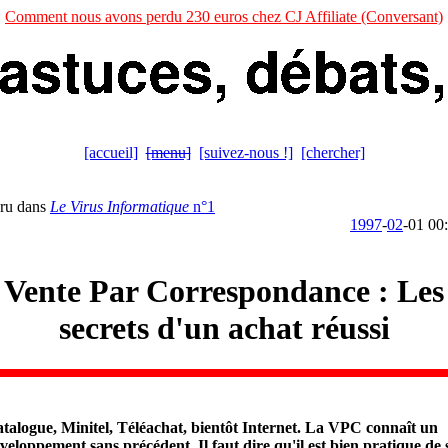
Comment nous avons perdu 230 euros chez CJ Affiliate (Conversant)
[accueil]
[menu]
[suivez-nous !]
[chercher]
ru dans
Le Virus Informatique
n°1
1997
-
02
-01 00
Vente Par Correspondance : Les
secrets d'un achat réussi
talogue, Minitel, Téléachat, bientôt Internet. La VPC connaît un
veloppement sans précédent. Il faut dire qu'il est bien pratique de 