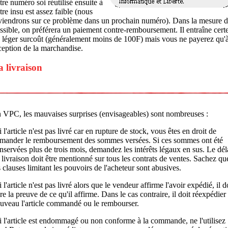
tre numéro soi réutilisé ensuite à
tre insu est assez faible (nous
viendrons sur ce problème dans un prochain numéro). Dans la mesure 
ssible, on préférera un paiement contre-remboursement. Il entraîne cert
 léger surcoût (généralement moins de 100F) mais vous ne payerez qu'
ception de la marchandise.
a livraison
 VPC, les mauvaises surprises (envisageables) sont nombreuses :
si l'article n'est pas livré car en rupture de stock, vous êtes en droit de
mander le remboursement des sommes versées. Si ces sommes ont été
nservées plus de trois mois, demandez les intérêts légaux en sus. Le dél
 livraison doit être mentionné sur tous les contrats de ventes. Sachez qu
s clauses limitant les pouvoirs de l'acheteur sont abusives.
si l'article n'est pas livré alors que le vendeur affirme l'avoir expédié, il d
ire la preuve de ce qu'il affirme. Dans le cas contraire, il doit réexpédier
uveau l'article commandé ou le rembourser.
si l'article est endommagé ou non conforme à la commande, ne l'utilisez