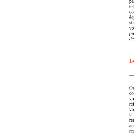
pa
te
co
éq
si
vo
pr
dé
L
Ou
co
vo
ré
vo
la
re
au
re