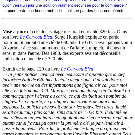
qu'on verra un jour une solution vraiment sécurisée pour le commerce ?
La puce reste une bonne méthode... utilisée par des gens compétents.
Mise à jour :
la clé de cryptage mesurait en réalité 320 bits. Dans
son livre
Le Cerveau Bleu
, Serge Humpich explique en partie
pourquoi il parlait d'une clé de 640 bits. Le GIE n'avait jamais voulu
s'exprimer à ce sujet au moment de l'affaire Humpich, ni dans un
sens, ni dans l'autre. Dès 1988, des experts avaient déconseillé
l'utilisation d'une clé de 320 bits.
Extrait de la page 129 du livre
Le Cerveau Bleu
:
«
Un jeune policier avança avec beaucoup d’aplomb que la clef
factorisée était de 640 bits. Il était catégorique. Il devait donc y
avoir une norme ou des informations que j’ignorais car pour moi
elle n’en faisait que 320. Mais il est vrai que lorsqu’on l’utilisait on
commençait par l’élever au carré, ce qui doublait son nombre de
chiffres. Peu importe, en pratique nous savions de quoi nous
parlions. Le policier prévoyait que sur les nouvelles cartes, la clé
serait beaucoup plus solide, sans doute de 1 024 bits. Il eut même
une réflexion un peu hardie en ajoutant que rien ne serait réglé pour
autant car si j’avais pu casser la première clé, je parviendrais à
casser la nouvelle. Pour lui, le problème technique du groupement
cartes bancaires se prolongeait dans l’avenir.
Plus tard, quand j’eus