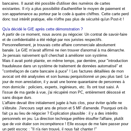
bancaires. Il aurait été possible d'utiliser des numéros de cartes
existantes. Il n'y a plus possibilité d'authentifier le moyen de paiement et
son appartenance au porteur par le code à quatre chiffres. Cette carte perd
donc tout intérêt pratique, elle n'offre pas plus de sécurité qu'un Post-it !
Qu'a décidé le GIE après cette démonstration ?
A partir de ce moment, nous avons pu négocier. Un contrat de savoir-faire
et de confidentialité a été rédigé par nos juristes respectifs.
Personnellement, je trouvais cette affaire commerciale absolument
banale. Le GIE m'avait affirmé ne rien trouver d'anormal à ma démarche.
Je pensais naïvement qu'il cherchait à améliorer son système.
Mais il avait porté plainte, en même temps, par derrière, pour "introduction
frauduleuse dans un système de traitement de données automatisé" et
"contrefaçon de carte bancaire à puce" ! Les factures détaillées de mon
avocat ont été analysées et son bureau perquisitionné un peu plus tard. Le
jour de mon arrestation, il y avait une bonne quarantaine de personnes à
mon domicile : policiers, experts, ingénieurs, etc. Ils ont tout saisi. A
l'issue de ma garde à vue, j'ai récupéré mon PC, entièrement désossé et
sans disque durs.
L'affaire devait être initialement jugée à huis clos, pour éviter qu'elle ne
s'ébruite. J'encours sept ans de prison et 5 MF d'amende. Pourquoi ont-ils
fait ça au lieu de négocier ? Explication plausible : il y a des intérêts
personnels en jeu. La direction technique préfère étouffer l'affaire, plutôt
que de voir étaler son incompétence ! Elle essaye de me faire passer pour
un petit escroc : "Il n'a rien trouvé, il nous fait chanter !"