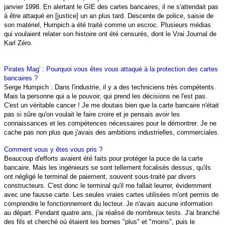
janvier 1998. En alertant le GIE des cartes bancaires, il ne s'attendait pas
à être attaqué en [justice] un an plus tard. Descente de police, saisie de
son matériel, Humpich a été traité comme un escroc. Plusieurs médias
qui voulaient relater son histoire ont été censurés, dont le Vrai Journal de
Karl Zéro.
Pirates Mag' : Pourquoi vous êtes vous attaqué à la protection des cartes
bancaires ?
Serge Humpich : Dans l'industrie, il y a des techniciens très compétents.
Mais la personne qui a le pouvoir, qui prend les décisions ne l'est pas.
C'est un véritable cancer ! Je me doutais bien que la carte bancaire n'était
pas si sûre qu'on voulait le faire croire et je pensais avoir les
connaissances et les compétences nécessaires pour le démontrer. Je ne
cache pas non plus que j'avais des ambitions industrielles, commerciales.
Comment vous y êtes vous pris ?
Beaucoup d'efforts avaient été faits pour protéger la puce de la carte
bancaire. Mais les ingénieurs se sont tellement focalisés dessus, qu'ils
ont négligé le terminal de paiement, souvent sous-traité par divers
constructeurs. C'est donc le terminal qu'il me fallait leurrer, évidemment
avec une fausse carte. Les seules vraies cartes utilisées m'ont permis de
comprendre le fonctionnement du lecteur. Je n'avais aucune information
au départ. Pendant quatre ans, j'ai réalisé de nombreux tests. J'ai branché
des fils et cherché où étaient les bornes "plus" et "moins", puis le