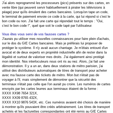
J'ai alors reprogrammé les processeurs (pics) présents sur des cartes, en
vente libre (qui peuvent servir habituellement à pirater les télévisions à
péage) pour qu'ils émulent des cartes bancaires. Lorsqu'on tape un code,
le terminal de paiement envoie ce code à la carte, qui lui répond si c'est le
bon code ou non. J'ai fait une carte qui répondait tout le temps : "Oui,
c'est le bon code !", quel que soit le code tapé par l'utilisateur.
Vous êtes vous servi de vos fausses cartes ?
J'aurais pu utiliser mes nouvelles connaissances pour faire plein d'achats,
sur le dos du GIE Cartes bancaires. Mais je préférais lui proposer de
protéger le système. Il n'y avait aucun chantage. Je m'étais entouré d'un
avocat et de deux experts en propriété industrielle afin de rester dans la
légalité et surtout de valoriser mes droits. J'ai également ainsi protégé
mon identité. Nos interlocuteurs nous ont ris au nez. Alors, j'ai fait une
démonstration. Il y a un an, dans deux stations de métro parisien, j'ai
utilisé des distributeurs automatiques de titres de transport pour acheter
avec ma fausse carte des tickets de métro. Mon but n'était pas de
voyager à l'il, mais simplement de démontrer que la sécurité des
terminaux n'était pas celle que l'on aurait pu croire. Les numéros de cartes
envoyés par les cartes leurres aux terminaux étaient de la forme :
XXXX XX98 7654 321X,
XXXX XX09 8765 432X,
XXXX XX10 9876 543X, etc. Ces numéros avaient été choisis de manière
à montrer qu'ils pouvaient être créés arbitrairement. Les titres de transport
achetés et les facturettes correspondantes ont été remis au GIE Cartes