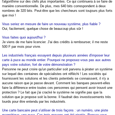
l'algorithme sur des clefs plus importantes. Ce qui continuera à se faire de
manière conventionnelle. De plus, mes 640 bits correspondent à deux
nombres de 320 bits. Peut-être que les chercheurs sont toujours plus forts
que moi !
Vous seriez en mesure de faire un nouveau système, plus fiable ?
Oui, facilement, quelque chose de beaucoup plus sûr !
Vous faites quoi aujourd'hui ?
Je viens de me faire licencier. J'ai des crédits à rembourser, il me reste
500 F par mois pour vivre.
Les industriels français essayent depuis plusieurs années d'imposer leur
carte à puce au monde entier. Pourquoi ne proposez-vous pas aux autres
pays votre solution, fort de votre démonstration ?
Personne ne peut croire qu'un particulier soit parvenu à pirater un système
sur lequel des centaines de spécialistes ont réfléchi ! Les sociétés qui
fournissent les solutions et les clients potentiels se connaissent, il n'y a
aucune raison que je passe devant. Comment les banques peuvent-elles
faire la différence entre toutes ces personnes qui pensent avoir trouvé une
protection ? Le fait que j'ai cracké le système ne signifie pas que la
solution que je propose soit la bonne. Il faudrait des investissements très
lourds pour être entendu par les industriels.
Une carte bancaire peut s'utiliser de trois façons : un numéro, une piste
magnétique, une puce. Ces trois moyens ont été piratés. Pensez-vous