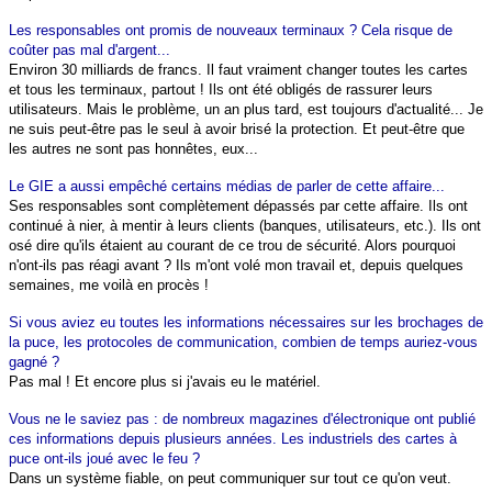
Les responsables ont promis de nouveaux terminaux ? Cela risque de
coûter pas mal d'argent...
Environ 30 milliards de francs. Il faut vraiment changer toutes les cartes
et tous les terminaux, partout ! Ils ont été obligés de rassurer leurs
utilisateurs. Mais le problème, un an plus tard, est toujours d'actualité... Je
ne suis peut-être pas le seul à avoir brisé la protection. Et peut-être que
les autres ne sont pas honnêtes, eux...
Le GIE a aussi empêché certains médias de parler de cette affaire...
Ses responsables sont complètement dépassés par cette affaire. Ils ont
continué à nier, à mentir à leurs clients (banques, utilisateurs, etc.). Ils ont
osé dire qu'ils étaient au courant de ce trou de sécurité. Alors pourquoi
n'ont-ils pas réagi avant ? Ils m'ont volé mon travail et, depuis quelques
semaines, me voilà en procès !
Si vous aviez eu toutes les informations nécessaires sur les brochages de
la puce, les protocoles de communication, combien de temps auriez-vous
gagné ?
Pas mal ! Et encore plus si j'avais eu le matériel.
Vous ne le saviez pas : de nombreux magazines d'électronique ont publié
ces informations depuis plusieurs années. Les industriels des cartes à
puce ont-ils joué avec le feu ?
Dans un système fiable, on peut communiquer sur tout ce qu'on veut.