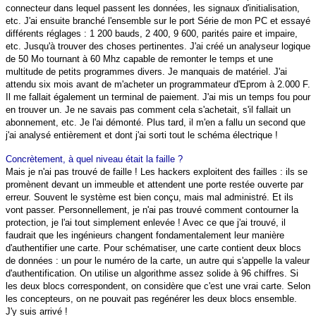
connecteur dans lequel passent les données, les signaux d'initialisation,
etc. J'ai ensuite branché l'ensemble sur le port Série de mon PC et essayé
différents réglages : 1 200 bauds, 2 400, 9 600, parités paire et impaire,
etc. Jusqu'à trouver des choses pertinentes. J'ai créé un analyseur logique
de 50 Mo tournant à 60 Mhz capable de remonter le temps et une
multitude de petits programmes divers. Je manquais de matériel. J'ai
attendu six mois avant de m'acheter un programmateur d'Eprom à 2.000 F.
Il me fallait également un terminal de paiement. J'ai mis un temps fou pour
en trouver un. Je ne savais pas comment cela s'achetait, s'il fallait un
abonnement, etc. Je l'ai démonté. Plus tard, il m'en a fallu un second que
j'ai analysé entièrement et dont j'ai sorti tout le schéma électrique !
Concrètement, à quel niveau était la faille ?
Mais je n'ai pas trouvé de faille ! Les hackers exploitent des failles : ils se
promènent devant un immeuble et attendent une porte restée ouverte par
erreur. Souvent le système est bien conçu, mais mal administré. Et ils
vont passer. Personnellement, je n'ai pas trouvé comment contourner la
protection, je l'ai tout simplement enlevée ! Avec ce que j'ai trouvé, il
faudrait que les ingénieurs changent fondamentalement leur manière
d'authentifier une carte. Pour schématiser, une carte contient deux blocs
de données : un pour le numéro de la carte, un autre qui s'appelle la valeur
d'authentification. On utilise un algorithme assez solide à 96 chiffres. Si
les deux blocs correspondent, on considère que c'est une vrai carte. Selon
les concepteurs, on ne pouvait pas regénérer les deux blocs ensemble.
J'y suis arrivé !