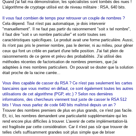
Quand j'ai fait ma démonstration, les spécialistes sont tombés des nues !
L'algorithme de cryptage utilisé est de niveau militaire : RSA, 640 bits.
Il vous faut combien de temps pour retrouver un couple de nombres ?
Cela dépend. Tout n'est pas automatique, je dois intervenir
"manuellement". Il ne faut pas partir du raisonnement "soit x tel nombre",
il faut dire "soit x un nombre particulier" et sortir toutes ses
caractéristiques spécifiques. Le produit avait une forme particulière. Aussi,
ils n'ont pas pris le premier nombre, pas le dernier, ni au milieu, pour gêner
ceux qui font un crible en partant d'une telle position. J'ai fait plein de
raisonnements de ce genre et prévu des probabilités. J'ai utilisé des
méthodes récentes de factorisation de nombres premiers, que j'ai
adaptées à mes nombres particuliers. On pouvait se douter que la solution
était proche de la racine carrée...
Vous êtes capable de casser du RSA ? Ce n'est pas seulement les cartes
bancaires que vous mettez en défaut, ce sont également toutes les autres
utilisations de cet algorithme (PGP, etc.) ? Selon nos dernières
informations, des chercheurs viennent tout juste de casser le RSA 512
bits ! Vous nous parlez de code 640 bits maîtrisé depuis un an ?
Trouver des nombres premiers de plus en plus grands, ce n'est pas facile.
Et, ici, les nombres demandent une particularité supplémentaire qui les
rend encore plus difficiles à trouver. L'avenir de cette implémentation-là
est fragilisée par cette considération. Car il n'est pas sûr que trouver de
telles clefs suffisamment grandes soit plus simple que de briser