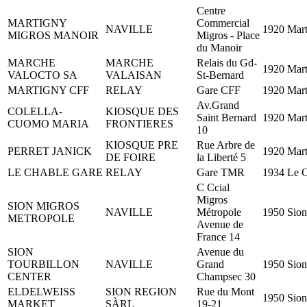
Centre
MARTIGNY
Commercial
NAVILLE
1920 Mar
MIGROS MANOIR
Migros - Place
du Manoir
MARCHE
MARCHE
Relais du Gd-
1920 Mar
VALOCTO SA
VALAISAN
St-Bernard
MARTIGNY CFF
RELAY
Gare CFF
1920 Mar
Av.Grand
COLELLA-
KIOSQUE DES
Saint Bernard
1920 Mar
CUOMO MARIA
FRONTIERES
10
KIOSQUE PRE
Rue Arbre de
PERRET JANICK
1920 Mar
DE FOIRE
la Liberté 5
LE CHABLE GARE
RELAY
Gare TMR
1934 Le 
C Ccial
Migros
SION MIGROS
NAVILLE
Métropole
1950 Sion
METROPOLE
Avenue de
France 14
SION
Avenue du
TOURBILLON
NAVILLE
Grand
1950 Sion
CENTER
Champsec 30
ELDELWEISS
SION REGION
Rue du Mont
1950 Sion
MARKET
SÀRL
19-21