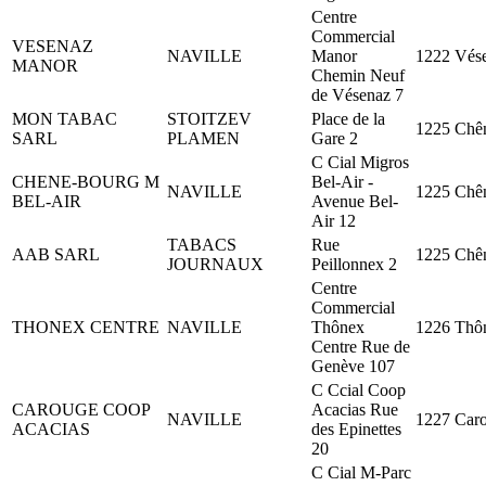
Centre
Commercial
VESENAZ
NAVILLE
Manor
1222 Vés
MANOR
Chemin Neuf
de Vésenaz 7
MON TABAC
STOITZEV
Place de la
1225 Chê
SARL
PLAMEN
Gare 2
C Cial Migros
CHENE-BOURG M
Bel-Air -
NAVILLE
1225 Chê
BEL-AIR
Avenue Bel-
Air 12
TABACS
Rue
AAB SARL
1225 Chê
JOURNAUX
Peillonnex 2
Centre
Commercial
THONEX CENTRE
NAVILLE
Thônex
1226 Thô
Centre Rue de
Genève 107
C Ccial Coop
CAROUGE COOP
Acacias Rue
NAVILLE
1227 Car
ACACIAS
des Epinettes
20
C Cial M-Parc