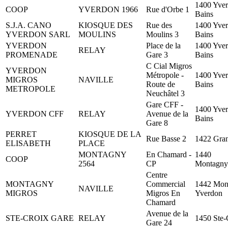
1400 Yver
COOP
YVERDON 1966
Rue d'Orbe 1
Bains
S.J.A. CANO
KIOSQUE DES
Rue des
1400 Yver
YVERDON SARL
MOULINS
Moulins 3
Bains
YVERDON
Place de la
1400 Yver
RELAY
PROMENADE
Gare 3
Bains
C Cial Migros
YVERDON
Métropole -
1400 Yver
MIGROS
NAVILLE
Route de
Bains
METROPOLE
Neuchâtel 3
Gare CFF -
1400 Yver
YVERDON CFF
RELAY
Avenue de la
Bains
Gare 8
PERRET
KIOSQUE DE LA
Rue Basse 2
1422 Gra
ELISABETH
PLACE
MONTAGNY
En Chamard -
1440
COOP
2564
CP
Montagny
Centre
MONTAGNY
Commercial
1442 Mon
NAVILLE
MIGROS
Migros En
Yverdon
Chamard
Avenue de la
STE-CROIX GARE
RELAY
1450 Ste-
Gare 24