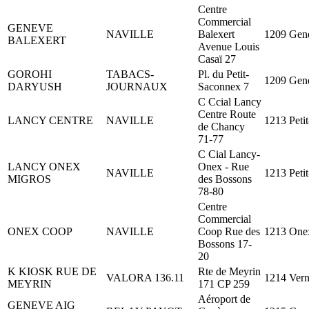
Centre
Commercial
GENEVE
NAVILLE
Balexert
1209 Gen
BALEXERT
Avenue Louis
Casaï 27
GOROHI
TABACS-
Pl. du Petit-
1209 Gen
DARYUSH
JOURNAUX
Saconnex 7
C Ccial Lancy
Centre Route
LANCY CENTRE
NAVILLE
1213 Peti
de Chancy
71-77
C Cial Lancy-
LANCY ONEX
Onex - Rue
NAVILLE
1213 Peti
MIGROS
des Bossons
78-80
Centre
Commercial
ONEX COOP
NAVILLE
Coop Rue des
1213 One
Bossons 17-
20
K KIOSK RUE DE
Rte de Meyrin
VALORA 136.11
1214 Vern
MEYRIN
171 CP 259
Aéroport de
GENEVE AIG