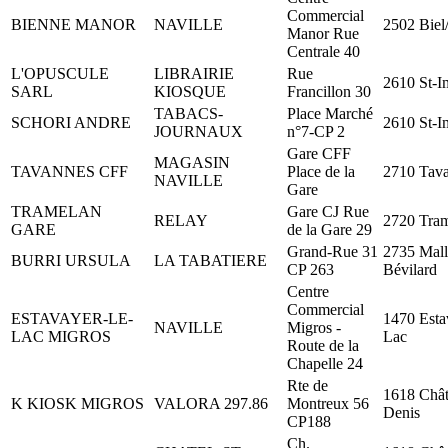
Commercial
BIENNE MANOR
NAVILLE
2502 Biel
Manor Rue
Centrale 40
L'OPUSCULE
LIBRAIRIE
Rue
2610 St-I
SARL
KIOSQUE
Francillon 30
TABACS-
Place Marché
SCHORI ANDRE
2610 St-I
JOURNAUX
n°7-CP 2
Gare CFF
MAGASIN
TAVANNES CFF
Place de la
2710 Tav
NAVILLE
Gare
TRAMELAN
Gare CJ Rue
RELAY
2720 Tra
GARE
de la Gare 29
Grand-Rue 31
2735 Mall
BURRI URSULA
LA TABATIERE
CP 263
Bévilard
Centre
Commercial
ESTAVAYER-LE-
1470 Esta
NAVILLE
Migros -
LAC MIGROS
Lac
Route de la
Chapelle 24
Rte de
1618 Chât
K KIOSK MIGROS
VALORA 297.86
Montreux 56
Denis
CP188
Ch.