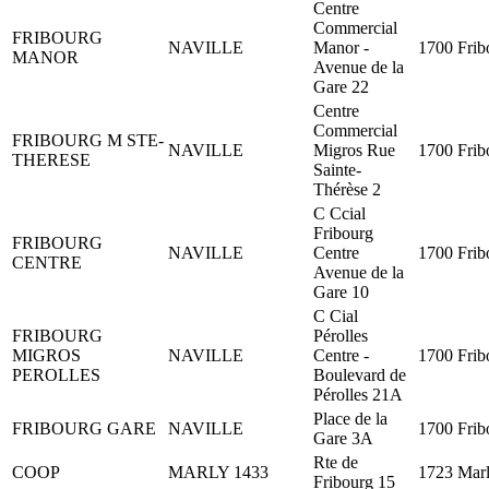
Centre
Commercial
FRIBOURG
NAVILLE
Manor -
1700 Frib
MANOR
Avenue de la
Gare 22
Centre
Commercial
FRIBOURG M STE-
NAVILLE
Migros Rue
1700 Frib
THERESE
Sainte-
Thérèse 2
C Ccial
Fribourg
FRIBOURG
NAVILLE
Centre
1700 Frib
CENTRE
Avenue de la
Gare 10
C Cial
FRIBOURG
Pérolles
MIGROS
NAVILLE
Centre -
1700 Frib
PEROLLES
Boulevard de
Pérolles 21A
Place de la
FRIBOURG GARE
NAVILLE
1700 Frib
Gare 3A
Rte de
COOP
MARLY 1433
1723 Mar
Fribourg 15