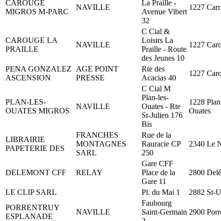
CAROUGE
La Praille -
NAVILLE
1227 Car
MIGROS M-PARC
Avenue Vibert
32
C Cial &
CAROUGE LA
Loisirs La
NAVILLE
1227 Car
PRAILLE
Praille - Route
des Jeunes 10
PENA GONZALEZ
AGE POINT
Rte des
1227 Car
ASCENSION
PRESSE
Acacias 40
C Cial M
Plan-les-
PLAN-LES-
1228 Plan
NAVILLE
Ouates - Rte
OUATES MIGROS
Ouates
St-Julien 176
Bis
FRANCHES
Rue de la
LIBRAIRIE
MONTAGNES
Rauracie CP
2340 Le 
PAPETERIE DES
SARL
250
Gare CFF
DELEMONT CFF
RELAY
Place de la
2800 Del
Gare 11
LE CLIP SARL
Pl. du Mai 1
2882 St-U
Faubourg
PORRENTRUY
NAVILLE
Saint-Germain
2900 Porr
ESPLANADE
2