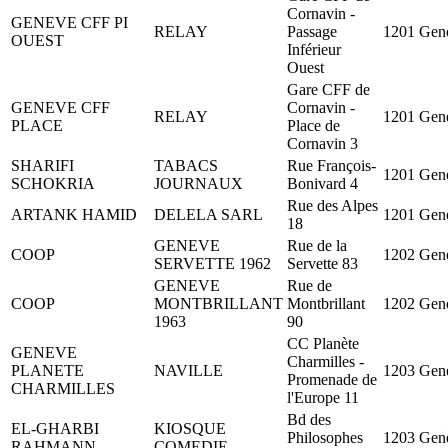
Cornavin -
GENEVE CFF PI
RELAY
Passage
1201 Gen
OUEST
Inférieur
Ouest
Gare CFF de
GENEVE CFF
Cornavin -
RELAY
1201 Gen
PLACE
Place de
Cornavin 3
SHARIFI
TABACS
Rue François-
1201 Gen
SCHOKRIA
JOURNAUX
Bonivard 4
Rue des Alpes
ARTANK HAMID
DELELA SARL
1201 Gen
18
GENEVE
Rue de la
COOP
1202 Gen
SERVETTE 1962
Servette 83
GENEVE
Rue de
COOP
MONTBRILLANT
Montbrillant
1202 Gen
1963
90
CC Planète
GENEVE
Charmilles -
PLANETE
NAVILLE
1203 Gen
Promenade de
CHARMILLES
l'Europe 11
Bd des
EL-GHARBI
KIOSQUE
Philosophes
1203 Gen
RAHMANN
COMEDIE