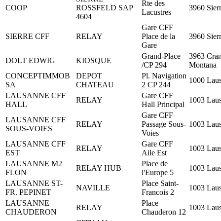
Rte des
COOP
ROSSFELD SAP
3960 Sier
Lacustres
4604
Gare CFF
SIERRE CFF
RELAY
Place de la
3960 Sier
Gare
Grand-Place
3963 Cran
DOLT EDWIG
KIOSQUE
/CP 294
Montana
CONCEPTIMMOB
DEPOT
Pl. Navigation
1000 Lau
SA
CHATEAU
2 CP 244
LAUSANNE CFF
Gare CFF
RELAY
1003 Lau
HALL
Hall Principal
Gare CFF
LAUSANNE CFF
RELAY
Passage Sous-
1003 Lau
SOUS-VOIES
Voies
LAUSANNE CFF
Gare CFF
RELAY
1003 Lau
EST
Aile Est
LAUSANNE M2
Place de
RELAY HUB
1003 Lau
FLON
l'Europe 5
LAUSANNE ST-
Place Saint-
NAVILLE
1003 Lau
FR. PEPINET
Francois 2
LAUSANNE
Place
RELAY
1003 Lau
CHAUDERON
Chauderon 12