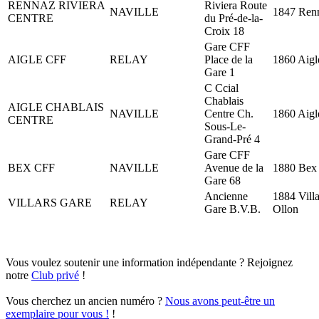
RENNAZ RIVIERA
Riviera Route
NAVILLE
1847 Ren
CENTRE
du Pré-de-la-
Croix 18
Gare CFF
AIGLE CFF
RELAY
Place de la
1860 Aigl
Gare 1
C Ccial
Chablais
AIGLE CHABLAIS
NAVILLE
Centre Ch.
1860 Aigl
CENTRE
Sous-Le-
Grand-Pré 4
Gare CFF
BEX CFF
NAVILLE
Avenue de la
1880 Bex
Gare 68
Ancienne
1884 Villa
VILLARS GARE
RELAY
Gare B.V.B.
Ollon
Vous voulez soutenir une information indépendante ? Rejoignez
notre
Club privé
!
Vous cherchez un ancien numéro ?
Nous avons peut-être un
exemplaire pour vous !
!