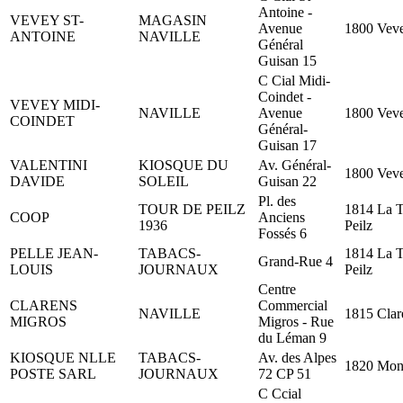
Antoine -
VEVEY ST-
MAGASIN
Avenue
1800 Vev
ANTOINE
NAVILLE
Général
Guisan 15
C Cial Midi-
Coindet -
VEVEY MIDI-
NAVILLE
Avenue
1800 Vev
COINDET
Général-
Guisan 17
VALENTINI
KIOSQUE DU
Av. Général-
1800 Vev
DAVIDE
SOLEIL
Guisan 22
Pl. des
TOUR DE PEILZ
1814 La T
COOP
Anciens
1936
Peilz
Fossés 6
PELLE JEAN-
TABACS-
1814 La T
Grand-Rue 4
LOUIS
JOURNAUX
Peilz
Centre
CLARENS
Commercial
NAVILLE
1815 Clar
MIGROS
Migros - Rue
du Léman 9
KIOSQUE NLLE
TABACS-
Av. des Alpes
1820 Mon
POSTE SARL
JOURNAUX
72 CP 51
C Ccial