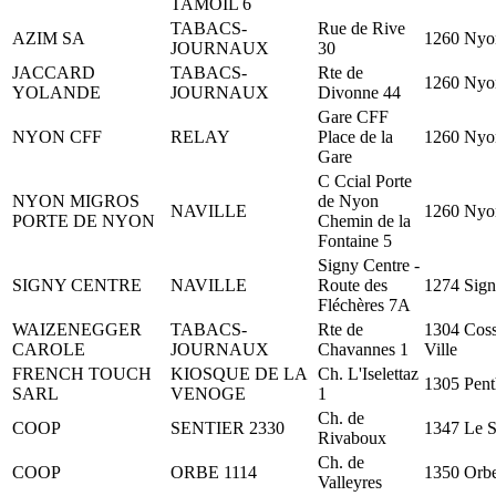
TAMOIL 6
TABACS-
Rue de Rive
AZIM SA
1260 Nyo
JOURNAUX
30
JACCARD
TABACS-
Rte de
1260 Nyo
YOLANDE
JOURNAUX
Divonne 44
Gare CFF
NYON CFF
RELAY
Place de la
1260 Nyo
Gare
C Ccial Porte
NYON MIGROS
de Nyon
NAVILLE
1260 Nyo
PORTE DE NYON
Chemin de la
Fontaine 5
Signy Centre -
SIGNY CENTRE
NAVILLE
Route des
1274 Sig
Fléchères 7A
WAIZENEGGER
TABACS-
Rte de
1304 Cos
CAROLE
JOURNAUX
Chavannes 1
Ville
FRENCH TOUCH
KIOSQUE DE LA
Ch. L'Iselettaz
1305 Pent
SARL
VENOGE
1
Ch. de
COOP
SENTIER 2330
1347 Le S
Rivaboux
Ch. de
COOP
ORBE 1114
1350 Orb
Valleyres