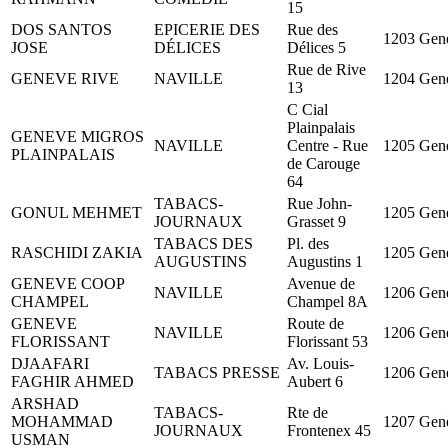
15
DOS SANTOS
EPICERIE DES
Rue des
1203 Gen
JOSE
DÉLICES
Délices 5
Rue de Rive
GENEVE RIVE
NAVILLE
1204 Gen
13
C Cial
Plainpalais
GENEVE MIGROS
NAVILLE
Centre - Rue
1205 Gen
PLAINPALAIS
de Carouge
64
TABACS-
Rue John-
GONUL MEHMET
1205 Gen
JOURNAUX
Grasset 9
TABACS DES
Pl. des
RASCHIDI ZAKIA
1205 Gen
AUGUSTINS
Augustins 1
GENEVE COOP
Avenue de
NAVILLE
1206 Gen
CHAMPEL
Champel 8A
GENEVE
Route de
NAVILLE
1206 Gen
FLORISSANT
Florissant 53
DJAAFARI
Av. Louis-
TABACS PRESSE
1206 Gen
FAGHIR AHMED
Aubert 6
ARSHAD
TABACS-
Rte de
MOHAMMAD
1207 Gen
JOURNAUX
Frontenex 45
USMAN