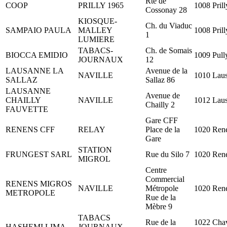
Rte de
COOP
PRILLY 1965
1008 Prill
Cossonay 28
KIOSQUE-
Ch. du Viaduc
SAMPAIO PAULA
MALLEY
1008 Prill
1
LUMIERE
TABACS-
Ch. de Somais
BIOCCA EMIDIO
1009 Pull
JOURNAUX
12
LAUSANNE LA
Avenue de la
NAVILLE
1010 Lau
SALLAZ
Sallaz 86
LAUSANNE
Avenue de
CHAILLY
NAVILLE
1012 Lau
Chailly 2
FAUVETTE
Gare CFF
RENENS CFF
RELAY
Place de la
1020 Ren
Gare
STATION
FRUNGEST SARL
Rue du Silo 7
1020 Ren
MIGROL
Centre
Commercial
RENENS MIGROS
NAVILLE
Métropole
1020 Ren
METROPOLE
Rue de la
Mèbre 9
TABACS
Rue de la
1022 Cha
HASHEMI LIMA
JOURNAUX