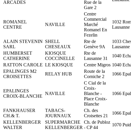
ARCADES
Rue de la
Gare 2
Centre
Commercial
ROMANEL
1032 Rom
NAVILLE
Marché
CENTRE
Lausanne
Romanel En
Fezelin
ALAIN STEVENIN
SHELL
Rte de
1033 Che
SARL
CHESEAUX
Genève 9A
Lausanne
HUMBERSET
KIOSQUE
Rte de
1040 Echa
CATHERINE
COCCINELLE
Lausanne 31
RATTON CAROLE
LE KIOSQUE
Centre Migros
1040 Echa
EPALINGES M2
Route de la
RELAY HUB
1066 Epal
CROISETTES
Corniche 2
C Cial de la
Croix-
EPALINGES
NAVILLE
Blanche -
1066 Epal
CROIX-BLANCHE
Place Croix-
Blanche
FANKHAUSER
TABACS-
Ch. des
1066 Epal
CH.& T.
JOURNAUX
Croisettes 21
KELLENBERGER
SUPERMARCHE
Ch. de Publoz
1070 Pui
WALTER
KELLENBERGER
- CP 44