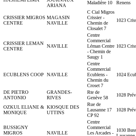
Maladière 10
Renens
ARIANA
C Cial Migros
CRISSIER MIGROS
MAGASIN
Crissier -
1023 Criss
CENTRE
NAVILLE
Chemin de
Closalet 7
Centre
Commercial
CRISSIER LEMAN
NAVILLE
Léman Centre
1023 Criss
CENTRE
- Chemin de
Saugy 1
Centre
Commercial
ECUBLENS COOP
NAVILLE
Ecublens -
1024 Ecu
Chemin du
Croset 7
DE PIETRO
GRANDES-
Rte de
1028 Prév
ANTONIO
RIVES
Genève 58
Rue de
OZKUL ELIANE &
KIOSQUE DES
Lausanne 17
1028 Prév
MONIQUE
UTTINS
CP 92
Centre
BUSSIGNY
Commercial
1030 Buss
MIGROS
NAVILLE
Les Arcades -
Lausanne