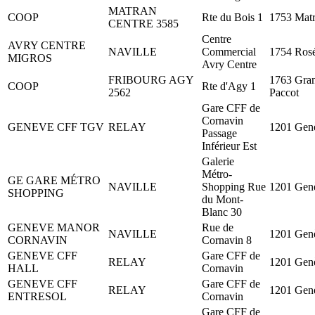
MATRAN
COOP
Rte du Bois 1
1753 Mat
CENTRE 3585
Centre
AVRY CENTRE
NAVILLE
Commercial
1754 Ros
MIGROS
Avry Centre
FRIBOURG AGY
1763 Gra
COOP
Rte d'Agy 1
2562
Paccot
Gare CFF de
Cornavin
GENEVE CFF TGV
RELAY
1201 Gen
Passage
Inférieur Est
Galerie
Métro-
GE GARE MÉTRO
NAVILLE
Shopping Rue
1201 Gen
SHOPPING
du Mont-
Blanc 30
GENEVE MANOR
Rue de
NAVILLE
1201 Gen
CORNAVIN
Cornavin 8
GENEVE CFF
Gare CFF de
RELAY
1201 Gen
HALL
Cornavin
GENEVE CFF
Gare CFF de
RELAY
1201 Gen
ENTRESOL
Cornavin
Gare CFF de