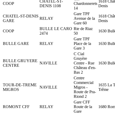
CHATEL-ST-
1618 Chât
COOP
Chardonnerets
DENIS 1108
Denis
14
Gare TPF
CHATEL-ST-DENIS
1618 Chât
RELAY
Avenue de la
GARE
Denis
Gare 60
BULLE LE CARO
Rte de Riaz
COOP
1630 Bull
2474
50
Gare TPF
BULLE GARE
RELAY
Place de la
1630 Bull
Gare 3
C Cial
Gruyère
BULLE GRUYERE
NAVILLE
Centre - Rue
1630 Bull
CENTRE
Château d'en-
Bas 2
Centre
Commercial
TOUR-DE-TREME
1635 La T
NAVILLE
Migros -
MIGROS
Trême
Route de Pra-
Riond 2
Gare CFF
ROMONT CFF
RELAY
Route de la
1680 Rom
Gare