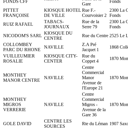
FONDS CFF
Fonds
Gare
PITTET
KIOSQUE HOTEL
Rue F.-
2300 La 
FRANÇOISE
DE VILLE
Courvoisier 2
Fonds
TABACS-
Rue de la
2300 La 
RUIZ RAFAEL
JOURNAUX
Serre 79
Fonds
KIOSQUE DU
NICODOM'S SARL
Rue du Centre
2525 Le 
CENTRE
COLLOMBEY
Z.A Pré
NAVILLE
1868 Col
PARC DU RHONE
Jacquet 1
VUILLEUMIER
KIOSQUE CITY-
Rue du
1870 Mon
ROSALIE
CENTER
Coppet 4
Centre
Commercial
MONTHEY
NAVILLE
Manor
1870 Mon
MANOR CENTRE
Avenue de
l'Europe 21
Centre
MONTHEY
Commercial
MIGROS
NAVILLE
Migros -
1870 Mon
VERRERIE
Avenue de la
Gare 36
CENTRE LES
GOLE DAVID
Rte du Léman
1907 Sax
SOURCES