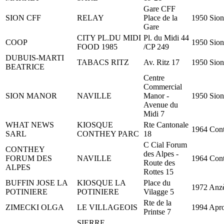
Gare CFF
SION CFF
RELAY
Place de la
1950 Sion
Gare
CITY PL.DU MIDI
Pl. du Midi 44
COOP
1950 Sion
FOOD 1985
/CP 249
DUBUIS-MARTI
TABACS RITZ
Av. Ritz 17
1950 Sion
BEATRICE
Centre
Commercial
SION MANOR
NAVILLE
Manor -
1950 Sion
Avenue du
Midi 7
WHAT NEWS
KIOSQUE
Rte Cantonale
1964 Con
SARL
CONTHEY PARC
18
C Cial Forum
CONTHEY
des Alpes -
FORUM DES
NAVILLE
1964 Con
Route des
ALPES
Rottes 15
BUFFIN JOSE LA
KIOSQUE LA
Place du
1972 Anz
POTINIERE
POTINIERE
Vilagge 5
Rte de la
ZIMECKI OLGA
LE VILLAGEOIS
1994 Apr
Printse 7
SIERRE