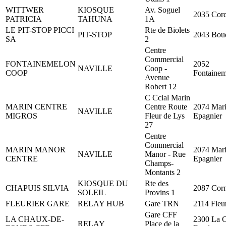
WITTWER
KIOSQUE
Av. Soguel
2035 Corc
PATRICIA
TAHUNA
1A
LE PIT-STOP PICCI
Rte de Biolets
PIT-STOP
2043 Boud
SA
2
Centre
Commercial
FONTAINEMELON
2052
NAVILLE
Coop -
COOP
Fontaine
Avenue
Robert 12
C Ccial Marin
MARIN CENTRE
Centre Route
2074 Mari
NAVILLE
MIGROS
Fleur de Lys
Epagnier
27
Centre
Commercial
MARIN MANOR
2074 Mari
NAVILLE
Manor - Rue
CENTRE
Epagnier
Champs-
Montants 2
KIOSQUE DU
Rte des
CHAPUIS SILVIA
2087 Cor
SOLEIL
Provins 1
FLEURIER GARE
RELAY HUB
Gare TRN
2114 Fleur
Gare CFF
LA CHAUX-DE-
2300 La 
RELAY
Place de la