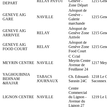
RELAY PAYOT
Genève -
1215 Gen
DEPART
Zone Départ
Aéroport de
GENEVE AIG
Genève -
NAVILLE
1215 Gen
GARE
Galerie
marchande
Aéroport de
GENEVE AIG
RELAY
Genève Zone
1215 Gen
ARRIVEE
Arrivée
Aéroport de
GENEVE AIG
RELAY
Genève Zone
1215 Gen
FOOD COURT
Food Court
C Ccial
Meyrin Centre
MEYRIN CENTRE
NAVILLE
1217 Mey
Avenue de
Feuillasse 24
YAGHOUBINIA
TABACS
Ch. Edouard-
1218 Le 
BEHNAM
JOURNAUX
Sarasin 24C
Saconnex
&HAJAR
Centre
Commercial
LIGNON CENTRE
NAVILLE
du Lignon -
1219 Le 
Avenue du
Lignon 27