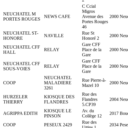
C Ccial
Migros
NEUCHATEL M
NEWS CAFE
Avenue des
2000 Neuc
PORTES ROUGES
Portes Rouges
46
NEUCHATEL ST-
Rue St
NAVILLE
2000 Neuc
HONORE
Honoré 2
Gare CFF
NEUCHATEL CFF
RELAY
Place de la
2000 Neuc
HALL
Gare
Gare CFF
NEUCHATEL CFF
RELAY
Place de la
2000 Neuc
SOUS-VOIES
Gare
NEUCHATEL
Rue Pierre-à-
COOP
MALADIERE
2000 Neuc
Mazel 10
3261
Rue des
HURZELER
KIOSQUE DES
Flandres
2004 Neuc
THIERRY
FLANDRES
5.CP39
KIOSQUE LE
Av. du
AGRIPPA EDITH
2017 Bou
PINSON
Collège 12
Rue des
COOP
PESEUX 2429
2034 Pes
Uttins 1