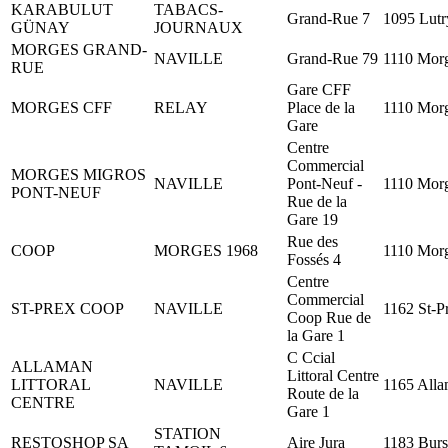
KARABULUT
TABACS-
Grand-Rue 7
1095 Lutr
GÜNAY
JOURNAUX
MORGES GRAND-
NAVILLE
Grand-Rue 79
1110 Mor
RUE
Gare CFF
MORGES CFF
RELAY
Place de la
1110 Mor
Gare
Centre
Commercial
MORGES MIGROS
NAVILLE
Pont-Neuf -
1110 Mor
PONT-NEUF
Rue de la
Gare 19
Rue des
COOP
MORGES 1968
1110 Mor
Fossés 4
Centre
Commercial
ST-PREX COOP
NAVILLE
1162 St-P
Coop Rue de
la Gare 1
C Ccial
ALLAMAN
Littoral Centre
LITTORAL
NAVILLE
1165 All
Route de la
CENTRE
Gare 1
STATION
RESTOSHOP SA
Aire Jura
1183 Burs