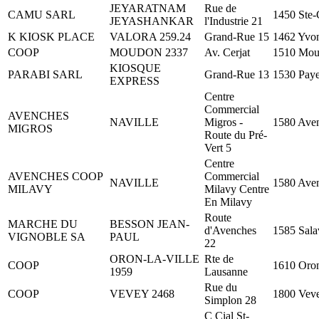
JEYARATNAM
Rue de
CAMU SARL
1450 Ste-
JEYASHANKAR
l'Industrie 21
K KIOSK PLACE
VALORA 259.24
Grand-Rue 15
1462 Yvo
COOP
MOUDON 2337
Av. Cerjat
1510 Mo
KIOSQUE
PARABI SARL
Grand-Rue 13
1530 Pay
EXPRESS
Centre
Commercial
AVENCHES
NAVILLE
Migros -
1580 Ave
MIGROS
Route du Pré-
Vert 5
Centre
AVENCHES COOP
Commercial
NAVILLE
1580 Ave
MILAVY
Milavy Centre
En Milavy
Route
MARCHE DU
BESSON JEAN-
d'Avenches
1585 Sal
VIGNOBLE SA
PAUL
22
ORON-LA-VILLE
Rte de
COOP
1610 Oron
1959
Lausanne
Rue du
COOP
VEVEY 2468
1800 Vev
Simplon 28
C Cial St-