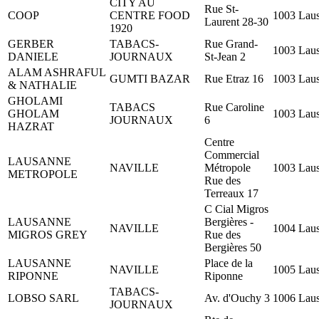
CITY AU
Rue St-
COOP
CENTRE FOOD
1003 Lau
Laurent 28-30
1920
GERBER
TABACS-
Rue Grand-
1003 Lau
DANIELE
JOURNAUX
St-Jean 2
ALAM ASHRAFUL
GUMTI BAZAR
Rue Etraz 16
1003 Lau
& NATHALIE
GHOLAMI
TABACS
Rue Caroline
GHOLAM
1003 Lau
JOURNAUX
6
HAZRAT
Centre
Commercial
LAUSANNE
NAVILLE
Métropole
1003 Lau
METROPOLE
Rue des
Terreaux 17
C Cial Migros
LAUSANNE
Bergières -
NAVILLE
1004 Lau
MIGROS GREY
Rue des
Bergières 50
LAUSANNE
Place de la
NAVILLE
1005 Lau
RIPONNE
Riponne
TABACS-
LOBSO SARL
Av. d'Ouchy 3
1006 Lau
JOURNAUX