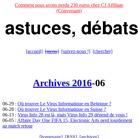
Comment nous avons perdu 230 euros chez CJ Affiliate
(Conversant)
[accueil]
[menu]
[suivez-nous !]
[chercher]
Archives 2016
-06
06-29 :
Où trouver Le Virus Informatique en Belgique ?
06-28 :
Où trouver Le Virus Informatique en Suisse ?
06-13 :
Virus Info 28 est là, mais Virus Info 29 dépend de vous !
06-05 :
Affaire Day One FIFA 15, Electronic Arts perd lourdement
au match retour
[homepage]
[RSS]
[archives]