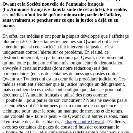
Qwant et la Société nouvelle de l’annuaire français
(l’« Annuaire français » dans la suite de cet article). En réalité,
ces médias n’ont traité qu’une minuscule partie de l’affaire,
sans vraiment se pencher sur ce que la justice a déjà eu en
mains.
En effet, ces médias n’ont pour la plupart développé que l’affichage
bloqué en 2017 de certaines recherches sur Qwant et ont laissé
entendre que, si cette société a fait intervenir la justice, c’est
uniquement contre l’alerte sur ce problème. En réalité, ce
dysfonctionnement, en partie reconnu par Qwant, ne représentait
qu’une toute petite partie d’une très longue lettre de dénonciation
envoyée à certains médias (dont notre rédaction) et à des
parlementaires (en sus de centaines de messages postés contre
Qwant sur Twitter) qui est au cœur de la procédure judiciaire. Ces
médias semblent s’étonner que la justice invoque un dénigrement,
mais combien de ces médias ont souligné que, dans ce principal
document, l’Annuaire français a utilisé des mots comme
« poubelle » pour parler de son concurrent ? Nous ne savons pas si
les enquêtes ont été tronquées par un manque de compétence
technique pour juger le reste, un manque de moyens et de temps,
une volonté de « faire la peau » de Qwant ou d’autres raisons, mais
il en résulte des articles biaisés, à
charge contre Qwant
. D’ailleurs,
avec ses centaines de pages de constat d’huissier concernant le
« bogue de 2017 », et aucune preuve satisfaisante à nos yeux sur de