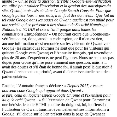
ajoute : «
On se pose la question terrible : Google-site-vérification
est utilisé pour valider l'inscription et la gestion des statistiques du
sites Qwant, mots clés etc dans Google Search Console. Pour que
Google puisse fournir des stats, il lui faut des données… Que fait un
tel code Google dans les pages de Qwant, quelle est son utilité pour
une société qui se présente a des réunion de Sécurité Numérique
Nationale à l'OTAN et crie a l'anti-google dans toutes les
commissions Européennes?
» On pourrait croire que Google-site-
vérification est, donc, aussi un code espion, or il n’en est rien,
aucune information n’est remontée sur les visiteurs de Qwant vers
Google (les statistiques fournies ne sont que pour les visiteurs qui
quittent Google vers Qwant) et l’Annuaire français, qui revendique
plus de 20 ans d’expérience, ne peut l’ignorer. Nous ne sommes pas
dupes pour croire qu’il se pose vraiment une question, mais, s’il
avait des doutes et s’il était de bonne foi, il aurait posé la question à
Qwant directement en priorité, avant d’alerter éventuellement des
parlementaires.
Ensuite, l’Annuaire français déclare : «
Depuis 2017, c'est un
nouveau code Google qui apparaît dans Qwant :
le pire, celui du logiciel espion Google Chrome et l'extension pour
lui qu'a créé Qwant...
» Si l’extension de Qwant pour
Chrome
est
une hérésie, le code HTML montré du doigt est, lui, inoffensif :
l’utilisateur de Qwant transmet éventuellement ses informations à
Google, s’il clique sur le lien présent dans la page de Qwant et