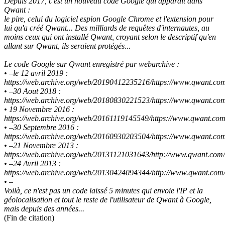
Depuis 2017, c'est un nouveau code Google qui apparaît dans
Qwant :
le pire, celui du logiciel espion Google Chrome et l'extension pour
lui qu'a créé Qwant... Des milliards de requêtes d'internautes, au
moins ceux qui ont installé Qwant, croyant selon le descriptif qu'en
allant sur Qwant, ils seraient protégés...
Le code Google sur Qwant enregistré par webarchive :
• –le 12 avril 2019 :
https://web.archive.org/web/20190412235216/https://www.qwant.co
• –30 Aout 2018 :
https://web.archive.org/web/20180830221523/https://www.qwant.co
• 19 Novembre 2016 :
https://web.archive.org/web/20161119145549/https://www.qwant.com
• –30 Septembre 2016 :
https://web.archive.org/web/20160930203504/https://www.qwant.co
• –21 Novembre 2013 :
https://web.archive.org/web/20131121031643/http://www.qwant.com/
• –24 Avril 2013 :
https://web.archive.org/web/20130424094344/http://www.qwant.com
• –
Voilà, ce n'est pas un code laissé 5 minutes qui envoie l'IP et la
géolocalisation et tout le reste de l'utilisateur de Qwant à Google,
mais depuis des années...
(Fin de citation)