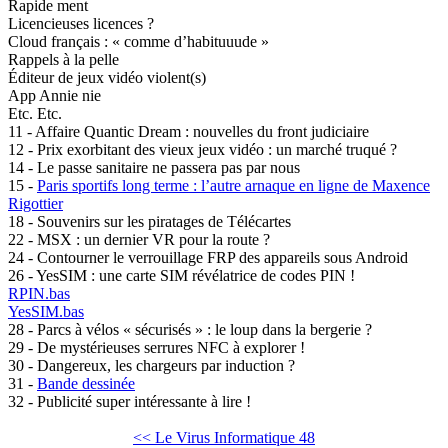
Rapide ment
Licencieuses licences ?
Cloud français : « comme d’habituuude »
Rappels à la pelle
Éditeur de jeux vidéo violent(s)
App Annie nie
Etc. Etc.
11 - Affaire Quantic Dream : nouvelles du front judiciaire
12 - Prix exorbitant des vieux jeux vidéo : un marché truqué ?
14 - Le passe sanitaire ne passera pas par nous
15 -
Paris sportifs long terme : l’autre arnaque en ligne de Maxence
Rigottier
18 - Souvenirs sur les piratages de Télécartes
22 - MSX : un dernier VR pour la route ?
24 - Contourner le verrouillage FRP des appareils sous Android
26 - YesSIM : une carte SIM révélatrice de codes PIN !
RPIN.bas
YesSIM.bas
28 - Parcs à vélos « sécurisés » : le loup dans la bergerie ?
29 - De mystérieuses serrures NFC à explorer !
30 - Dangereux, les chargeurs par induction ?
31 -
Bande dessinée
32 - Publicité super intéressante à lire !
<< Le Virus Informatique 48